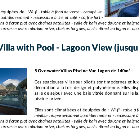
t équipées de :
Wi-fi - table à fond de verre - canapé-lit -
uotidiennement - nécessaire à thé et café - coffre-fort -
ns à écran plat avec chaînes satellites - salle de bain avec douche et baign
 terrasse avec solarium privé, chaises longues, accès direct au lagon et douc
illa with Pool - Lagoon View (jusqu
5 Overwater Villas Piscine Vue Lagon de 140m² -
Ces spacieuses villas sur pilotis sont modernes et l
décoration à la fois design et polynésienne. Elles di
salle de séjour avec une baie vitrée donnant sur le l
piscine privée.
Elles sont climatisées et équipées de :
Wi-fi - table à 
minibar réapprovisionné quotidiennement - nécessaire à t
ns à écran plat avec chaînes satellites - salle de bain avec douche et baign
 terrasse avec solarium privé, chaises longues, accès direct au lagon et douc