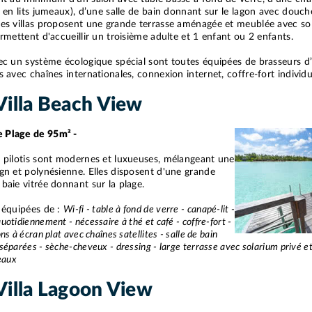
le en lits jumeaux), d’une salle de bain donnant sur le lagon avec douche
 ces villas proposent une grande terrasse aménagée et meublée avec so
permettent d'accueillir un troisième adulte et 1 enfant ou 2 enfants.
vec un système écologique spécial sont toutes équipées de brasseurs d’a
ts avec chaînes internationales, connexion internet, coffre-fort individ
illa Beach View
e Plage de 95m² -
ur pilotis sont modernes et luxueuses, mélangeant une
ign et polynésienne. Elles disposent d'une grande
 baie vitrée donnant sur la plage.
t équipées de :
Wi-fi - table à fond de verre - canapé-lit -
uotidiennement - nécessaire à thé et café - coffre-fort -
ns à écran plat avec chaînes satellites - salle de bain
séparées - sèche-cheveux - dressing - large terrasse avec solarium privé et
meaux
illa Lagoon View