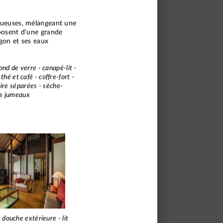
uxueuses, mélangeant une
sposent d'une grande
agon et ses eaux
fond de verre - canapé-lit -
hé et café - coffre-fort -
oire séparées - sèche-
its jumeaux
 douche extérieure - lit