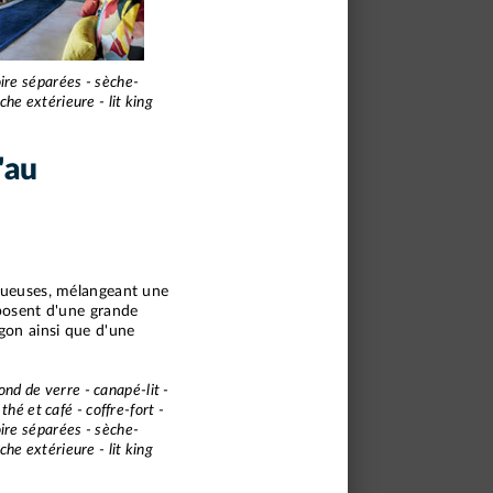
oire séparées - sèche-
he extérieure - lit king
'au
uxueuses, mélangeant une
sposent d'une grande
agon ainsi que d'une
fond de verre - canapé-lit -
hé et café - coffre-fort -
oire séparées - sèche-
he extérieure - lit king