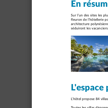
En résum
Sur l’un des sites les pl
fleuron de l’hôtellerie 
architecture polynésien
séduiront les vacanciers
L'espace 
L’hôtel propose 84 villas 
Toutes les villas dispo