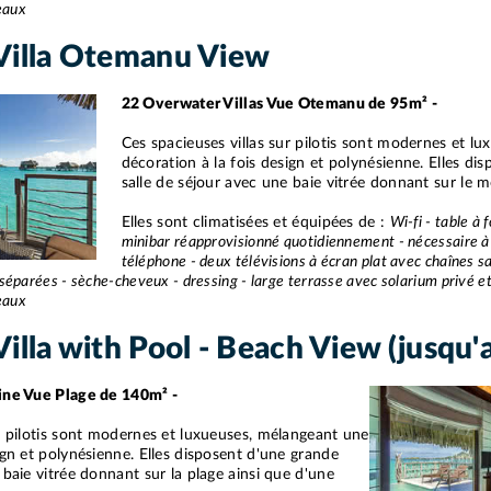
meaux
Villa Otemanu View
22 Overwater Villas Vue Otemanu de 95m² -
Ces spacieuses villas sur pilotis sont modernes et l
décoration à la fois design et polynésienne. Elles di
salle de séjour avec une baie vitrée donnant sur le
Elles sont climatisées et équipées de :
Wi-fi - table à 
minibar réapprovisionné quotidiennement - nécessaire à t
téléphone - deux télévisions à écran plat avec chaînes sat
séparées - sèche-cheveux - dressing - large terrasse avec solarium privé et
meaux
illa with Pool - Beach View (jusqu'
cine Vue Plage de 140m² -
ur pilotis sont modernes et luxueuses, mélangeant une
ign et polynésienne. Elles disposent d'une grande
 baie vitrée donnant sur la plage ainsi que d'une