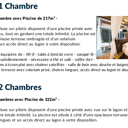
1 Chambre
hambre avec Piscine de 217m² -
 luxe sur pilotis disposent d'une piscine privée avec
, tout en gardant une totale intimité. La piscine est
cieuse terrasse ombragée et d'un solarium
un accès direct au lagon à votre disposition.
t équipées de :
Wi-fi - table à fond de verre - canapé-lit -
uotidiennement - nécessaire à thé et café - coffre-fort -
ns à écran plat avec chaînes satellites - salle de bain avec douche et baign
 terrasse avec solarium privé, chaises longues, accès direct au lagon et douc
2 Chambres
hambres avec Piscine de 322m² -
luxe sur pilotis disposent d'une piscine privée avec vue sur le lagon et 
e totale intimité. La piscine est située à côté d'une spacieuse terras
ngues et un accès direct au lagon à votre disposition.