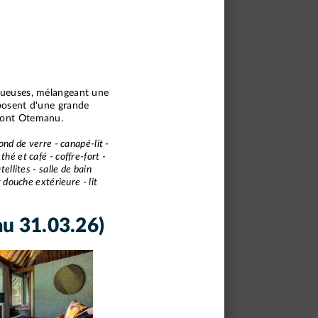
uxueuses, mélangeant une
sposent d'une grande
 mont Otemanu.
fond de verre - canapé-lit -
hé et café - coffre-fort -
ellites - salle de bain
 douche extérieure - lit
au 31.03.26)