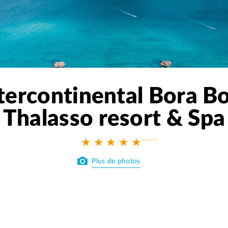
tercontinental Bora B
Thalasso resort & Spa
★ ★ ★ ★ ★
Plus de photos