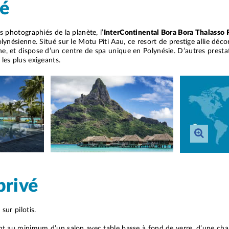
é
us photographiés de la planète, l’
InterContinental Bora Bora
Thalasso
polynésienne. Situé sur le Motu Piti Aau, ce resort de prestige allie dé
ne, et dispose d’un centre de spa unique en Polynésie. D’autres presta
 les plus exigeants.
privé
sur pilotis.
sent au minimum d’un salon avec table basse à fond de verre, d’une ch