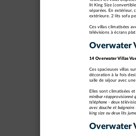
lit King Size (convertib
séparées. En extérieur,
extérieure. 2 lits sofa 
Ces villas climatisées a
télévisions à écrans pla
Overwater V
14 Overwater Villas Vu
Ces spacieuses villas s
décoration à la fois des
salle de séjour avec une
Elles sont climatisées e
minibar réapprovisionné q
téléphone - deux télévisio
avec douche et baignoire 
king size ou deux lits ju
Overwater V