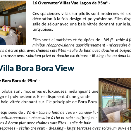
16 Overwater Villas Vue Lagon de 95m² -
Ces spacieuses villas sur pilotis sont modernes et l
décoration à la fois design et polynésienne. Elles di
salle de séjour avec une baie vitrée donnant sur le l
turquoises.
Elles sont climatisées et équipées de :
Wi-fi - table à 
minibar réapprovisionné quotidiennement - nécessaire à t
ns à écran plat avec chaînes satellites - salle de bain avec douche et baign
 terrasse avec solarium privé et douche extérieure - lit king size ou deux l
illa Bora Bora View
e Bora Bora de 95m² -
ur pilotis sont modernes et luxueuses, mélangeant une
ign et polynésienne. Elles disposent d'une grande
 baie vitrée donnant sur l'île principale de Bora Bora.
t équipées de :
Wi-fi - table à fond de verre - canapé-lit -
uotidiennement - nécessaire à thé et café - coffre-fort -
ns à écran plat avec chaînes satellites - salle de bain
séparées - sèche-cheveux - dressing - large terrasse avec solarium privé et