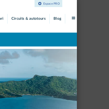
Espace PRO
ari
Circuits & autotours
Blog