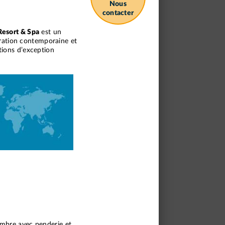
Nous
contacter
Resort & Spa
est un
coration contemporaine et
tions d’exception
ambre avec penderie et