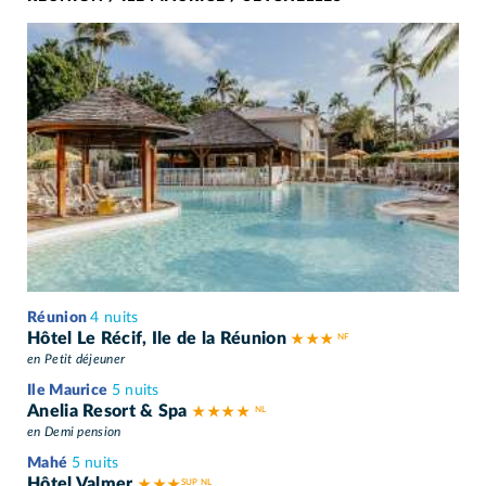
Réunion
4 nuits
Hôtel Le Récif, Ile de la Réunion
★ ★ ★
en Petit déjeuner
Ile Maurice
5 nuits
Anelia Resort & Spa
★ ★ ★ ★
en Demi pension
Mahé
5 nuits
Hôtel Valmer
★ ★ ★