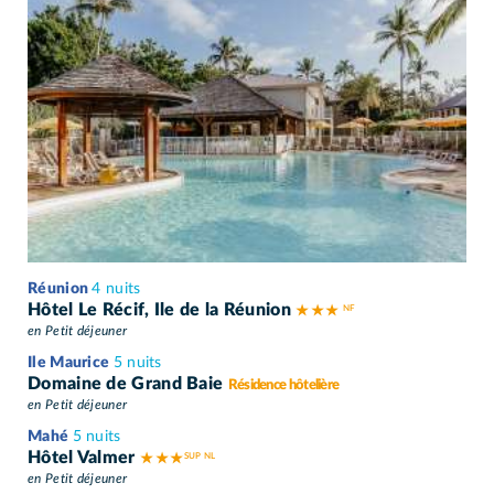
Réunion
4 nuits
Hôtel Le Récif, Ile de la Réunion
★ ★ ★
en Petit déjeuner
Ile Maurice
5 nuits
Domaine de Grand Baie
Résidence hôtelière
en Petit déjeuner
Mahé
5 nuits
Hôtel Valmer
★ ★ ★
en Petit déjeuner