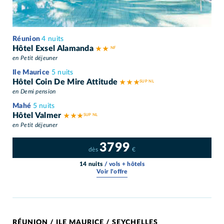
Réunion
4 nuits
Hôtel Exsel Alamanda
★ ★
en Petit déjeuner
Ile Maurice
5 nuits
Hôtel Coin De Mire Attitude
★ ★ ★
en Demi pension
Mahé
5 nuits
Hôtel Valmer
★ ★ ★
en Petit déjeuner
3799
dès
€
14 nuits
/ vols + hôtels
Voir l'offre
RÉUNION / ILE MAURICE / SEYCHELLES