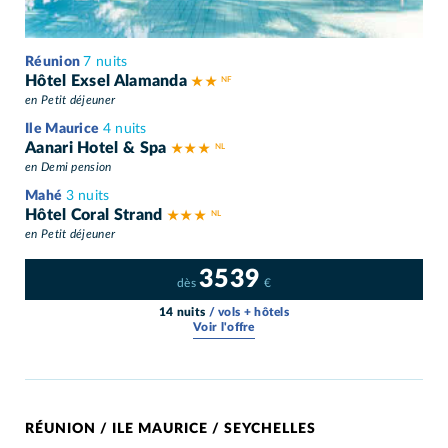
Réunion
7 nuits
Hôtel Exsel Alamanda
★ ★
en Petit déjeuner
Ile Maurice
4 nuits
Aanari Hotel & Spa
★ ★ ★
en Demi pension
Mahé
3 nuits
Hôtel Coral Strand
★ ★ ★
en Petit déjeuner
3539
dès
€
14 nuits
/ vols + hôtels
Voir l'offre
RÉUNION / ILE MAURICE / SEYCHELLES