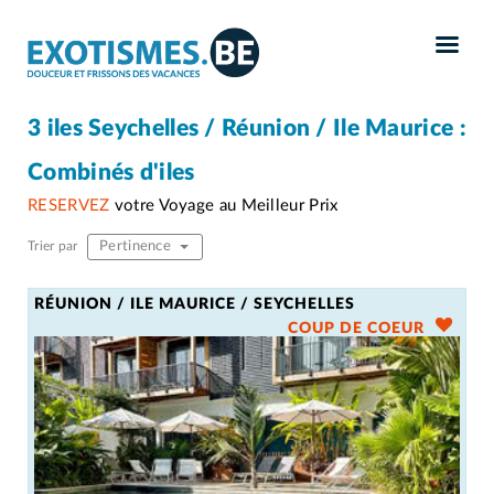
Panneau de gestion des cookies
3 iles Seychelles / Réunion / Ile Maurice :
Combinés d'iles
RESERVEZ
votre Voyage au Meilleur Prix
Pertinence
Trier par
RÉUNION / ILE MAURICE / SEYCHELLES
COUP DE COEUR