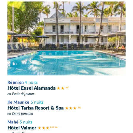
Réunion
4 nuits
Hôtel Exsel Alamanda
★ ★
en Petit déjeuner
Ile Maurice
5 nuits
Hôtel Tarisa Resort & Spa
★ ★ ★
en Demi pension
Mahé
5 nuits
Hôtel Valmer
★ ★ ★