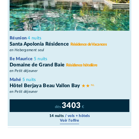
Réunion
4 nuits
Santa Apolonia Résidence
Résidence de Vacances
en Hebergement seul
Ile Maurice
5 nuits
Domaine de Grand Baie
Résidence hôtelière
en Petit déjeuner
Mahé
5 nuits
Hôtel Berjaya Beau Vallon Bay
★ ★
en Petit déjeuner
3403
dès
€
14 nuits
/ vols + hôtels
Voir l'offre