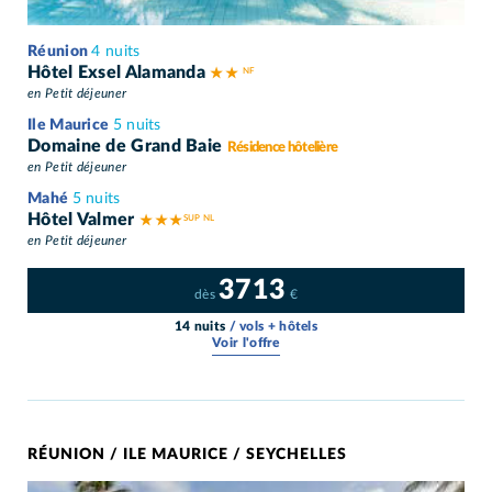
Réunion
4 nuits
Hôtel Exsel Alamanda
★ ★
en Petit déjeuner
Ile Maurice
5 nuits
Domaine de Grand Baie
Résidence hôtelière
en Petit déjeuner
Mahé
5 nuits
Hôtel Valmer
★ ★ ★
en Petit déjeuner
3713
dès
€
14 nuits
/ vols + hôtels
Voir l'offre
RÉUNION / ILE MAURICE / SEYCHELLES