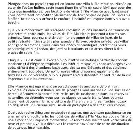
Plongez dans un paradis tropical en louant une villa à l'île Maurice. Nichée au
cœur de l'océan Indien, cette magnifique île offre un cadre idyllique pour des
vacances inoubliables. Les locations de villas à l'île Maurice avec Exotismes
vous permettent de profiter pleinement de tout ce que ce joyau de l'océan a
à offrir, tout en vous offrant le confort, l'intimité et l'espace dont vous avez
besoin.
Que vous recherchiez une escapade romantique, des vacances en famille ou
une retraite entre amis, les villas de l'île Maurice répondront à toutes vos
attentes. Vous pourrez choisir parmi une gamme de villas de luxe, de la
petite retraite intimiste à la plus grande villa avec piscine privée. Les villas
sont généralement situées dans des endroits privilégiés, offrant des vues
panoramiques sur l'océan, des jardins luxuriants et un accès direct à des
plages de sable fin.
Chaque villa est conçue avec soin pour offrir un mélange parfait de confort
moderne et d'élégance tropicale. Les intérieurs spacieux sont aménagés avec
goût, offrant des chambres luxueuses, des salons élégants et des cuisines
entièrement équipées. De nombreuses villas disposent également de
terrasses ou de vérandas où vous pourrez vous détendre et profiter de la vue
imprenable sur les environs.
L'île Maurice est également un paradis pour les amateurs de plein air.
Explorez les eaux cristallines lors de plongées sous-marines ou de sorties en
bateau, découvrez la beauté naturelle lors de randonnées dans les réserves
naturelles ou détendez-vous sur les plages de sable blanc. Vous pourrez
également découvrir la riche culture de l'île en visitant les marchés locaux,
en dégustant une cuisine exquise ou en participant à des festivals colorés.
Que vous recherchiez une escapade relaxante, une aventure passionnante ou
une immersion culturelle, les locations de villas à l'île Maurice vous offriront
une expérience unique et mémorable. Réservez dès maintenant votre villa de
rêve et préparez-vous à découvrir le charme envoûtant de cette destination
de vacances incomparable.