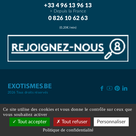
+33 4 96 13 96 13
> Depuis la France
0 826 10 62 63
(0,20€/min)
2026 Tous droits réservés
Qui sommes nous ?
Conditions de vente
Espace presse
Ce site utilise des cookies et vous donne le contrôle sur ceux que
Mentions légales
vous souhaitez activer
FAQ
Plan du site
Émissions de CO2
Tout accepter
Tout refuser
Personnaliser
Autorisation d'utilisation des images
Politique de confidentialité