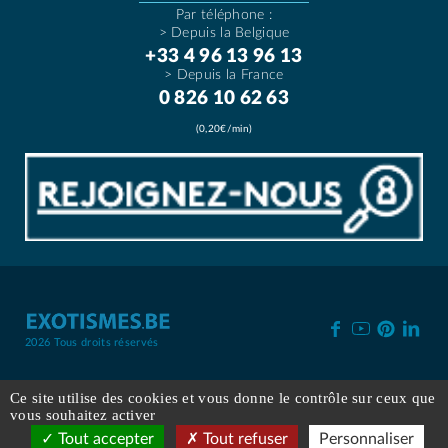
Par téléphone :
> Depuis la Belgique
+33 4 96 13 96 13
> Depuis la France
0 826 10 62 63
(0,20€/min)
2026 Tous droits réservés
Qui sommes nous ?
Conditions de vente
Espace presse
Ce site utilise des cookies et vous donne le contrôle sur ceux que
Mentions légales
vous souhaitez activer
FAQ
Plan du site
Émissions de CO2
Tout accepter
Tout refuser
Personnaliser
Autorisation d'utilisation des images