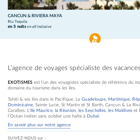
CANCUN & RIVIERA MAYA
Riu Tequila
en 5 nuits
en all inclusive
L’agence de voyages spécialiste des vacances 
EXOTISMES
est l’un des voyagistes spécialiste de référence du m
domaine du tourisme dans les îles.
Tahiti & ses îles dans le Pacifique. La
Guadeloupe
,
Martinique
,
Rép
Dominicaine
, Sainte Lucie, St Martin et St Barth, Cancun & La Riv
Caraïbes. L’
Ile Maurice
,
la Réunion
,
les Seychelles
,
les Maldives
et
l’Océan Indien sans oublier une halte à
Dubaï
.
En savoir plus sur notre agence
SUIVEZ-NOUS sur :