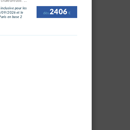
 chaleureuse. ...
 inclusive pour les
2406
0/09/2026 et le
dès
€
aris en base 2