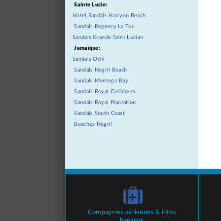
Sainte Lucie:
Hôtel Sandals Halcyon Beach
Sandals Regency La Toc
Sandals Grande Saint Lucian
Jamaïque:
Sandals Ochi
Sandals Negril Beach
Sandals Montego Bay
Sandals Royal Caribbean
Sandals Royal Plantation
Sandals South Coast
Beaches Negril
Compagnies aériennes & infos
bagages