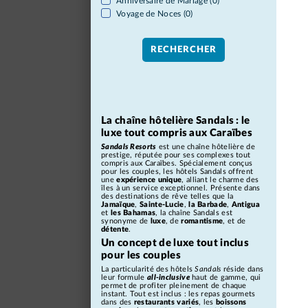
Anniversaire de Mariage (0)
Voyage de Noces (0)
La chaîne hôtelière Sandals : le
luxe tout compris aux Caraïbes
Sandals Resorts
est une chaîne hôtelière de
prestige, réputée pour ses complexes tout
compris aux Caraïbes. Spécialement conçus
pour les couples, les hôtels Sandals offrent
une
expérience
unique
, alliant le charme des
îles à un service exceptionnel. Présente dans
des destinations de rêve telles que la
Jamaïque
,
Sainte-Lucie
,
la Barbade
,
Antigua
et
les
Bahamas
, la chaîne Sandals est
synonyme de
luxe
, de
romantisme
, et de
détente
.
Un concept de luxe tout inclus
pour les couples
La particularité des hôtels
Sandals
réside dans
leur formule
all-
inclusive
haut de gamme, qui
permet de profiter pleinement de chaque
instant. Tout est inclus : les repas gourmets
dans des
restaurants variés
, les
boissons