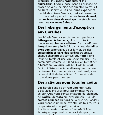
premium
, les
sports nautiques
et les
animation
s. Chaque hôtel Sandals dispose de
plages privées, de piscines spectaculaires, et
de suites somptueuses pour une expérience
inoubliable. Avec Sandals, tout est pensé pour
offrir un cadre parfait pour les
lunes de miel
,
les
anniversaires de mariage
, ou simplement
pour des
vacances à deux
.
Des hébergements d’exception
aux Caraïbes
Les hôtels Sandals se distinguent par leurs
hébergements luxueux
, alliant confort
moderne et
charme caribéen.
De magnifiques
bungalows sur pilotis
à la Jamaïque, des
villas
avec vue
panoramique sur la mer, ou des
suites nichées dans des jardins
tropicaux :
chaque chambre est conçue pour offrir une
intimité totale et une vue spectaculaire. Les
complexes comme le
Sandals Royal Caribbean
à Montego Bay ou le
Sandals Grande Saint
Lucian
à Sainte-Lucie se démarquent par leur
raffinement et leur service attentionné, avec
la possibilité de bénéficier d'un service de
majordome personnalisé.
Des activités pour tous les goûts
Les hôtels Sandals offrent une multitude
d'activités incluses pour agrémenter votre
séjour. Que vous soyez amateurs de plongée,
de
paddle
, de
yoga
au lever du soleil, ou de
soirées animées
au bord de la piscine, Sandals
vous propose un large éventail de loisirs. Pour
les passionnés de
golf
, certains
établissements comme le
Sandals Ochi
en
Jamaïque proposent un accès à des parcours