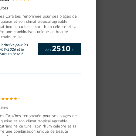
ultes
 des Caraïbes renommée pour ses plages de
rquoise et son climat tropical agréable.
atrimoine culturel, son rhum célèbre et sa
offre une combinaison unique de beauté
 chaleureuse. ...
 inclusive pour les
2510
6/09/2026 et le
dès
€
aris en base 2
 ★ ★ ★ ★
ultes
 des Caraïbes renommée pour ses plages de
rquoise et son climat tropical agréable.
atrimoine culturel, son rhum célèbre et sa
offre une combinaison unique de beauté