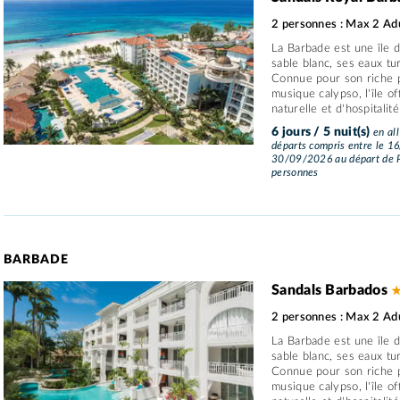
2 personnes : Max 2 Ad
La Barbade est une île
sable blanc, ses eaux tu
Connue pour son riche p
musique calypso, l'île 
naturelle et d'hospitalité
6 jours / 5 nuit(s)
en all
départs compris entre le 1
30/09/2026 au départ de P
personnes
BARBADE
Sandals Barbados
★
2 personnes : Max 2 Ad
La Barbade est une île
sable blanc, ses eaux tu
Connue pour son riche p
musique calypso, l'île 