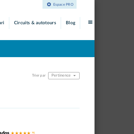
Espace PRO
ari
Circuits & autotours
Blog
Pertinence
Trier par
bados
★ ★ ★ ★ ★