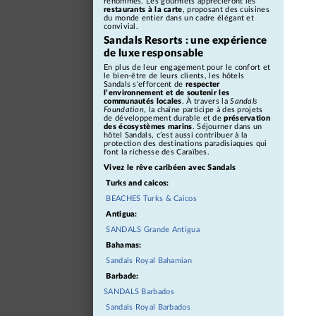
renommés. Les gourmets apprécieront les
restaurants à la carte
, proposant des cuisines
du monde entier dans un cadre élégant et
convivial.
Sandals Resorts : une expérience
de luxe responsable
En plus de leur engagement pour le confort et
le bien-être de leurs clients, les hôtels
Sandals s'efforcent de
respecter
l’environnement et de soutenir les
communautés locales
. À travers la
Sandals
Foundation
, la chaîne participe à des projets
de développement durable et de
préservation
des écosystèmes marins
. Séjourner dans un
hôtel Sandals, c’est aussi contribuer à la
protection des destinations paradisiaques qui
font la richesse des Caraïbes.
Vivez le rêve caribéen avec Sandals
Turks and caicos:
BEACHES Turks & Caicos
Antigua:
SANDALS Grande Antigua
Bahamas:
Sandals Royal Bahamian
Barbade:
SANDALS Barbados
Sandals Royal Barbados