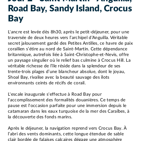
Road Bay, Sandy Island, Crocus
Bay
L'ancre est levée dès 8h30, après le petit-déjeuner, pour une
traversée de deux heures vers l’archipel d’Anguilla. Véritable
secret jalousement gardé des Petites Antilles, ce havre de paix
corallien s’étire au nord de Saint-Martin. Cette dépendance
britannique, autrefois liée à Saint-Christophe-et-Nevis, offre
un paysage singulier où le relief bas culmine à Crocus Hill. La
véritable richesse de l’île réside dans la splendeur de ses
trente-trois plages d’une blancheur absolue, dont le joyau,
Shoal Bay, rivalise avec la beauté sauvage des îlots
environnants ceints de récifs de corail.
L'escale inaugurale s'effectue à Road Bay pour
l'accomplissement des formalités douanières. Ce temps de
pause est l'occasion parfaite pour une immersion depuis le
catamaran dans les eaux turquoise de la mer des Caraïbes, à
la découverte des fonds marins.
Après le déjeuner, la navigation reprend vers Crocus Bay. À
l’abri des vents dominants, cette longue étendue de sable
clair bordée de falaises calcaires dégage une atmosphère