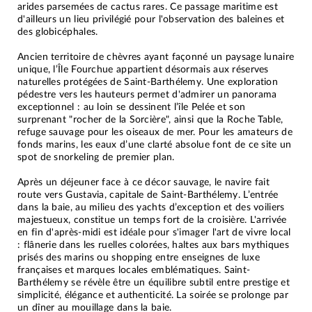
arides parsemées de cactus rares. Ce passage maritime est
d'ailleurs un lieu privilégié pour l'observation des baleines et
des globicéphales.
Ancien territoire de chèvres ayant façonné un paysage lunaire
unique, l’Île Fourchue appartient désormais aux réserves
naturelles protégées de Saint-Barthélemy. Une exploration
pédestre vers les hauteurs permet d'admirer un panorama
exceptionnel : au loin se dessinent l’île Pelée et son
surprenant "rocher de la Sorcière", ainsi que la Roche Table,
refuge sauvage pour les oiseaux de mer. Pour les amateurs de
fonds marins, les eaux d’une clarté absolue font de ce site un
spot de snorkeling de premier plan.
Après un déjeuner face à ce décor sauvage, le navire fait
route vers Gustavia, capitale de Saint-Barthélemy. L’entrée
dans la baie, au milieu des yachts d’exception et des voiliers
majestueux, constitue un temps fort de la croisière. L'arrivée
en fin d'après-midi est idéale pour s'imager l'art de vivre local
: flânerie dans les ruelles colorées, haltes aux bars mythiques
prisés des marins ou shopping entre enseignes de luxe
françaises et marques locales emblématiques. Saint-
Barthélemy se révèle être un équilibre subtil entre prestige et
simplicité, élégance et authenticité. La soirée se prolonge par
un dîner au mouillage dans la baie.