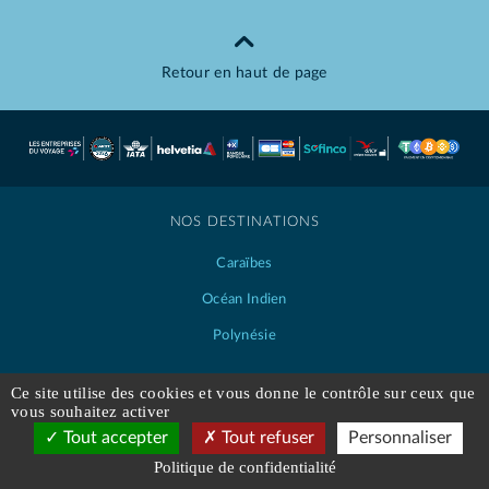
Retour en haut de page
NOS DESTINATIONS
Caraïbes
Océan Indien
Polynésie
Ce site utilise des cookies et vous donne le contrôle sur ceux que
vous souhaitez activer
NOS THÉMATIQUES
Tout accepter
Tout refuser
Personnaliser
Réservez votre Voyage
Politique de confidentialité
à partir de 1634
€
Séjours