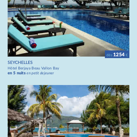
1254
dès
€
SEYCHELLES
Hôtel Berjaya Beau Vallon Bay
en 5 nuits
en petit dejeuner