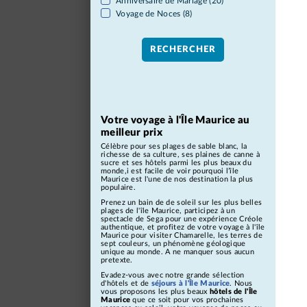
Anniversaire de Mariage (20)
Voyage de Noces (8)
Votre voyage à l'Île Maurice au
meilleur prix
Célèbre pour ses plages de sable blanc, la
richesse de sa culture, ses plaines de canne à
sucre et ses hôtels parmi les plus beaux du
monde,i est facile de voir pourquoi l’île
Maurice est l'une de nos destination la plus
populaire.
Prenez un bain de de soleil sur les plus belles
plages de l'île Maurice, participez à un
spectacle de Sega pour une expérience Créole
authentique, et profitez de votre voyage à l'île
Maurice pour visiter Chamarelle, les terres de
sept couleurs, un phénomène géologique
unique au monde. A ne manquer sous aucun
pretexte.
Evadez-vous avec notre grande sélection
d'hôtels et de
séjours à l'Île Maurice
. Nous
vous proposons les plus beaux
hôtels de l'Île
Maurice
que ce soit pour vos prochaines