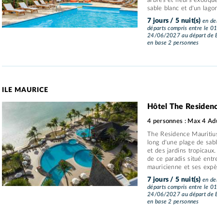
arbres et fleurs exotiq
sable blanc et d'un lagon
7 jours / 5 nuit(s)
en dem
départs compris entre le 0
24/06/2027 au départ de B
en base 2 personnes
ILE MAURICE
Hôtel The Residen
4 personnes : Max 4 Adu
The Residence Mauritius 
long d'une plage de sabl
et des jardins tropicaux
de ce paradis situé entr
mauricienne et ses expèr
7 jours / 5 nuit(s)
en dem
départs compris entre le 0
24/06/2027 au départ de B
en base 2 personnes