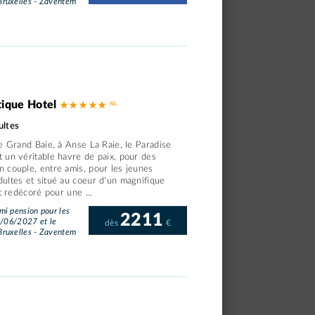
ruxelles - Zaventem
tique Hotel
★ ★ ★ ★ ★
ultes
e Grand Baie, à Anse La Raie, le Paradise
 un véritable havre de paix, pour des
 couple, entre amis, pour les jeunes
ltes et situé au coeur d'un magnifique
t redécoré pour une ...
i pension pour les
2211
3/06/2027 et le
dès
€
ruxelles - Zaventem