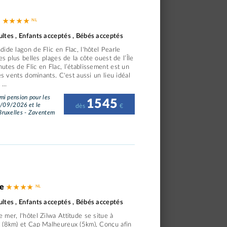
h
★ ★ ★ ★
ltes , Enfants acceptés , Bébés acceptés
ide lagon de Flic en Flac, l'hôtel Pearle
es plus belles plages de la côte ouest de l’Île
tes de Flic en Flac, l’établissement est un
es vents dominants. C'est aussi un lieu idéal
...
i pension pour les
1545
1/09/2026 et le
dès
€
ruxelles - Zaventem
de
★ ★ ★ ★
ltes , Enfants acceptés , Bébés acceptés
mer, l'hôtel Zilwa Attitude se situe à
 (8km) et Cap Malheureux (5km), Conçu afin