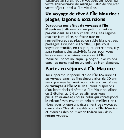
vacances au soleil, votre voyages de noces ou
votre anniversaire de mariage ; afin de trouver
votre séjour idéal à l'Île Maurice.
Un voyage de rêve à l'Île Maurice
:
plages, lagons & excursions
Découvrez nos offres de
voyages à l'Île
Maurice
et offrez-vous un petit instant de
paradis dans ses eaux cristallines, ses lagons
couleur turquoise, sa faune marine
merveilleuse, ses plages de sable blanc et ses
paysages à couper le souffle... Que vous
soyez en famille, en couple, ou entre amis, il y
aura toujours des activités faites pour vous
lors de vos prochaines vacances à l'Île
Maurice : sport nautique, plongée, excursions
dans les parcs nationaux, golf, et bien d'autres.
Partez en séjours à l'Île Maurice
Tour opérateur spécialiste de l'Île Maurice et
du voyage dans les îles depuis plus de 30 ans
vous propose les meilleurs prix sur ces offres
de
voyages à l'Île Maurice
. Nous disposons
d'un large choix d'hôtels à l'Île Maurice, allant
du 2 étoiles au 5 étoiles afin que vous
puissiez vraiment choisir celui qui correspond
le mieux à vos envies et cela au meilleur prix.
Nous vous proposons également des voyages
combinés d'îles afin de découvrir l'Île Maurice
et d'autres îles de l'Océan Indien lors d'un
même voyage.