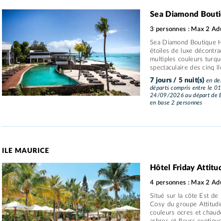
Sea Diamond Bouti
3 personnes : Max 2 Adu
Sea Diamond Boutique H
étoiles de luxe décontra
multiples couleurs turqu
spectaculaire des cinq îl
7 jours / 5 nuit(s)
en dem
départs compris entre le 0
24/09/2026 au départ de B
en base 2 personnes
ILE MAURICE
Hôtel Friday Attit
4 personnes : Max 2 Adu
Situé sur la côte Est de
Cosy du groupe Attitud
couleurs ocres et chaud