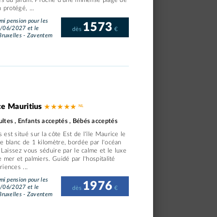
ues du jardin. Proche d'une immense plage de
 protégé, ...
i pension pour les
1573
1/06/2027 et le
dès
€
ruxelles - Zaventem
ce Mauritius
★ ★ ★ ★ ★
ltes , Enfants acceptés , Bébés acceptés
est situé sur la côte Est de l'île Maurice le
e blanc de 1 kilomètre, bordée par l'océan
. Laissez vous séduire par le calme et le luxe
e mer et palmiers. Guidé par l'hospitalité
iences ...
i pension pour les
1976
1/06/2027 et le
dès
€
ruxelles - Zaventem