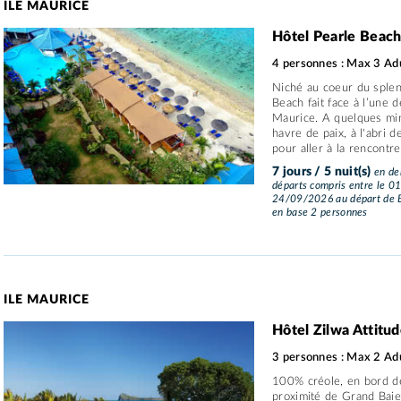
ILE MAURICE
Hôtel Pearle Beac
4 personnes : Max 3 Adu
Niché au coeur du splend
Beach fait face à l’une d
Maurice. A quelques minu
havre de paix, à l'abri d
pour aller à la rencontre 
7 jours / 5 nuit(s)
en dem
départs compris entre le 0
24/09/2026 au départ de B
en base 2 personnes
ILE MAURICE
Hôtel Zilwa Attitu
3 personnes : Max 2 Adu
100% créole, en bord de 
proximité de Grand Baie