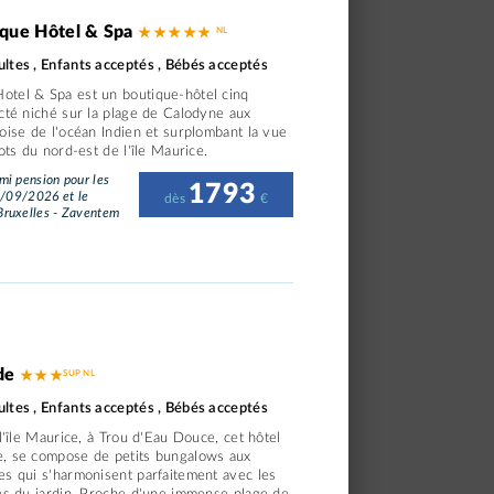
que Hôtel & Spa
★ ★ ★ ★ ★
ltes , Enfants acceptés , Bébés acceptés
otel & Spa est un boutique-hôtel cinq
cté niché sur la plage de Calodyne aux
oise de l'océan Indien et surplombant la vue
ots du nord-est de l'île Maurice.
i pension pour les
1793
1/09/2026 et le
dès
€
ruxelles - Zaventem
ude
★ ★ ★
ltes , Enfants acceptés , Bébés acceptés
 l'île Maurice, à Trou d'Eau Douce, cet hôtel
e, se compose de petits bungalows aux
es qui s'harmonisent parfaitement avec les