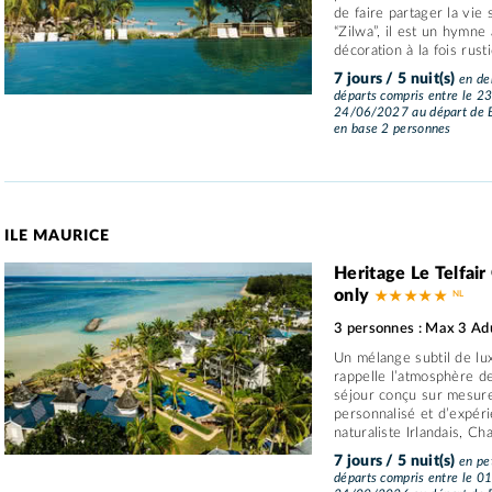
de faire partager la vie
“Zilwa”, il est un hymne
décoration à la fois rusti
7 jours / 5 nuit(s)
en dem
départs compris entre le 2
24/06/2027 au départ de B
en base 2 personnes
ILE MAURICE
Heritage Le Telfair
only
★ ★ ★ ★ ★
3 personnes : Max 3 Ad
Un mélange subtil de lux
rappelle l’atmosphère d
séjour conçu sur mesure 
personnalisé et d’expér
naturaliste Irlandais, Char
7 jours / 5 nuit(s)
en pet
départs compris entre le 0