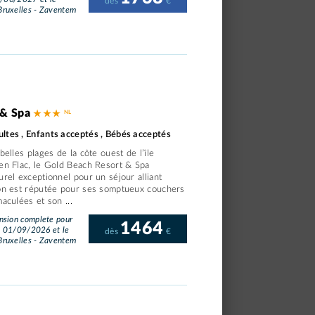
dès
€
ruxelles - Zaventem
 & Spa
★ ★ ★
ltes , Enfants acceptés , Bébés acceptés
belles plages de la côte ouest de l’île
 en Flac, le Gold Beach Resort & Spa
urel exceptionnel pour un séjour alliant
ion est réputée pour ses somptueux couchers
aculées et son ...
nsion complete pour
1464
le 01/09/2026 et le
dès
€
ruxelles - Zaventem