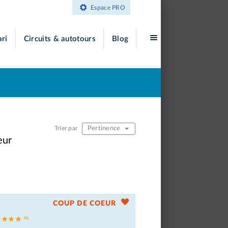
Espace PRO
ari
Circuits & autotours
Blog
Pertinence
Trier par
eur
COUP DE COEUR
a
★ ★ ★