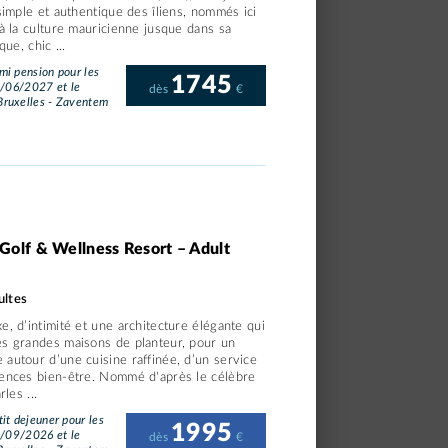
 simple et authentique des îliens, nommés ici
 à la culture mauricienne jusque dans sa
que, chic ...
i pension pour les
1745
3/06/2027 et le
dès
€
ruxelles - Zaventem
 Golf & Wellness Resort – Adult
ultes
e, d’intimité et une architecture élégante qui
es grandes maisons de planteur, pour un
autour d’une cuisine raffinée, d’un service
iences bien-être. Nommé d'après le célèbre
les ...
it dejeuner pour les
1995
1/09/2026 et le
dès
€