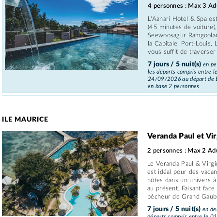
4 personnes : Max 3 Adu
L'Aanari Hotel & Spa est 
(45 minutes de voiture), 
Seewoosagur Ramgoolam,
la Capitale, Port-Louis. L
vous suffit de traverser l
7 jours / 5 nuit(s)
en pe
les départs compris entre 
24/09/2026 au départ de 
en base 2 personnes
ILE MAURICE
Veranda Paul et Vi
2 personnes : Max 2 Ad
Le Veranda Paul & Virgi
est idéal pour des vacan
hôtes dans un univers à
au présent. Faisant face
pêcheur de Grand Gaube,
7 jours / 5 nuit(s)
en dem
départs compris entre le 0