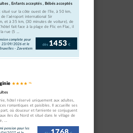
ltes , Enfants acceptés , Bébés acceptés
situé sur la côte ouest de l’île, à 50 km,
de l’aéroport international Sir
 et à 35 km, (30 minutes de voiture), de
'hôtel fait face à la plage de Flic en Flac, il
a rue (5 ...
nsion complete pour
1453
le 23/09/2026 et le
dès
€
Bruxelles - Zaventem
rginie
★ ★ ★ ★
ultes
nie, hôtel réservé uniquement aux adultes,
ces romantiques et paisibles. Il accueille ses
 part, où douceur et farniente se conjuguent
 aux iles du Nord et situé dans le village de
 ...
i pension pour les
1768
1/06/2027 et le