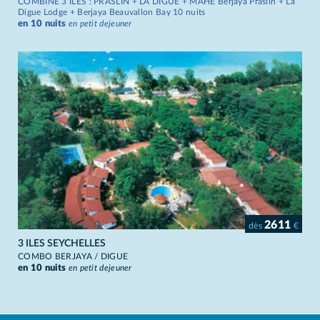
COMBINÉ 3 ILES : PRASLIN + LA DIGUE + MAHÉ Berjaya Praslin + La
Digue Lodge + Berjaya Beauvallon Bay 10 nuits
en 10 nuits
en petit dejeuner
2611
dès
€
3 ILES SEYCHELLES
COMBO BERJAYA / DIGUE
en 10 nuits
en petit dejeuner