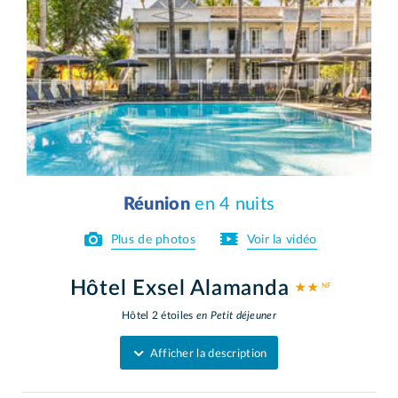
Réunion
en 4 nuits
Plus de photos
Voir la vidéo
Hôtel Exsel Alamanda
★ ★
Hôtel 2 étoiles
en Petit déjeuner
Afficher la description