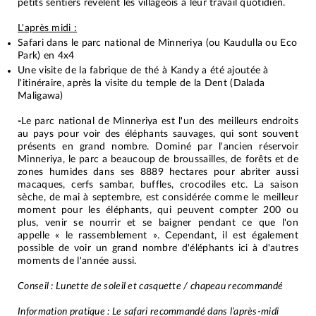
petits sentiers révèlent les villageois à leur travail quotidien.
L'après midi :
Safari dans le parc national de Minneriya (ou Kaudulla ou Eco
Park) en 4x4
Une visite de la fabrique de thé à Kandy a été ajoutée à
l'itinéraire, après la visite du temple de la Dent (Dalada
Maligawa)
-
Le parc national de Minneriya est l'un des meilleurs endroits
au pays pour voir des éléphants sauvages, qui sont souvent
présents en grand nombre. Dominé par l'ancien réservoir
Minneriya, le parc a beaucoup de broussailles, de forêts et de
zones humides dans ses 8889 hectares pour abriter aussi
macaques, cerfs sambar, buffles, crocodiles etc. La saison
sèche, de mai à septembre, est considérée comme le meilleur
moment pour les éléphants, qui peuvent compter 200 ou
plus, venir se nourrir et se baigner pendant ce que l'on
appelle « le rassemblement ». Cependant, il est également
possible de voir un grand nombre d'éléphants ici à d'autres
moments de l'année aussi.
Conseil : Lunette de soleil et casquette / chapeau recommandé
Information pratique : Le safari recommandé dans l’après-midi