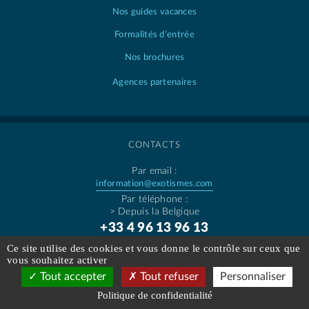
Nos guides vacances
Formalités d’entrée
Nos brochures
Agences partenaires
CONTACTS
Par email :
information@exotismes.com
Par téléphone :
> Depuis la Belgique
+33 4 96 13 96 13
> Depuis la France
Ce site utilise des cookies et vous donne le contrôle sur ceux que
0 826 10 62 63
vous souhaitez activer
Tout accepter
Tout refuser
Personnaliser
(0,20€/min)
Réservez votre Voyage
Politique de confidentialité
à partir de 1659
€