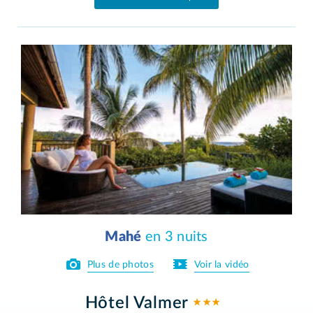
Mahé
en 3 nuits
Plus de photos
Voir la vidéo
Hôtel Valmer
★ ★ ★