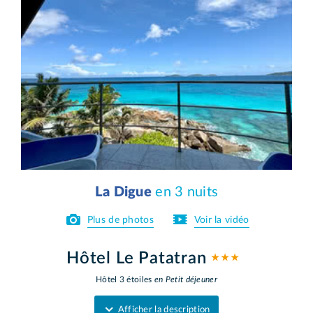
La Digue
en 3 nuits
Plus de photos
Voir la vidéo
Hôtel Le Patatran
★ ★ ★
Hôtel 3 étoiles
en Petit déjeuner
Afficher la description