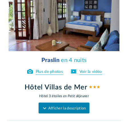
Praslin
en 4 nuits
Plus de photos
Voir la vidéo
Hôtel Villas de Mer
★ ★ ★
Hôtel 3 étoiles
en Petit déjeuner
Afficher la description