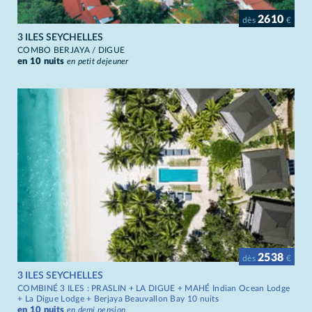
2610
dès
€
3 ILES SEYCHELLES
COMBO BERJAYA / DIGUE
en 10 nuits
en petit dejeuner
2538
dès
€
3 ILES SEYCHELLES
COMBINÉ 3 ILES : PRASLIN + LA DIGUE + MAHÉ Indian Ocean Lodge
+ La Digue Lodge + Berjaya Beauvallon Bay 10 nuits
en 10 nuits
en demi pension