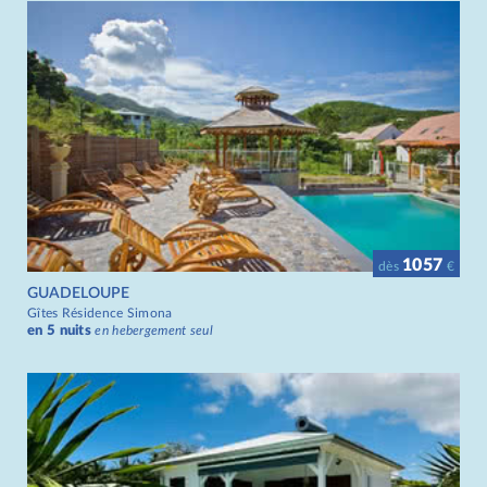
1057
dès
€
GUADELOUPE
Gîtes Résidence Simona
en 5 nuits
en hebergement seul