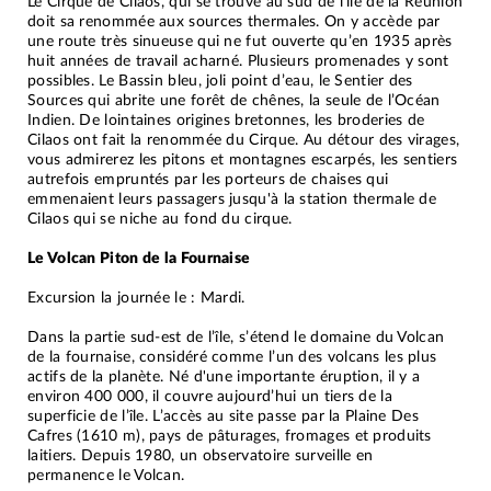
Le Cirque de Cilaos, qui se trouve au sud de l'île de la Réunion
doit sa renommée aux sources thermales. On y accède par
une route très sinueuse qui ne fut ouverte qu’en 1935 après
huit années de travail acharné. Plusieurs promenades y sont
possibles. Le Bassin bleu, joli point d’eau, le Sentier des
Sources qui abrite une forêt de chênes, la seule de l’Océan
Indien. De lointaines origines bretonnes, les broderies de
Cilaos ont fait la renommée du Cirque. Au détour des virages,
vous admirerez les pitons et montagnes escarpés, les sentiers
autrefois empruntés par les porteurs de chaises qui
emmenaient leurs passagers jusqu'à la station thermale de
Cilaos qui se niche au fond du cirque.
Le Volcan Piton de la Fournaise
Excursion la journée le : Mardi.
Dans la partie sud-est de l’île, s’étend le domaine du Volcan
de la fournaise, considéré comme l’un des volcans les plus
actifs de la planète. Né d'une importante éruption, il y a
environ 400 000, il couvre aujourd’hui un tiers de la
superficie de l’île. L’accès au site passe par la Plaine Des
Cafres (1610 m), pays de pâturages, fromages et produits
laitiers. Depuis 1980, un observatoire surveille en
permanence le Volcan.