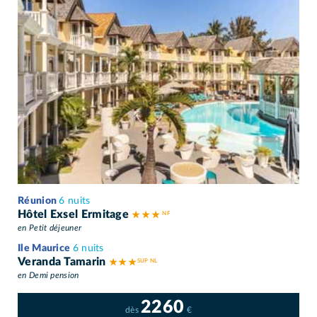
Réunion
6 nuits
Hôtel Exsel Ermitage
★ ★ ★
en Petit déjeuner
Ile Maurice
6 nuits
Veranda Tamarin
★ ★ ★
en Demi pension
2260
dès
€