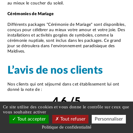
au mieux le coucher du soleil.
Cérémonies de Mariage
Différents packages "Cérémonie de Mariage" sont disponibles,
conçus pour célébrer au mieux votre amour et votre joie. Des
installations et activités gorgées de symboles, comme la
cérémonie nuptiale, sont inclus dans les packages. Ce grand
jour se déroulera dans l'environnement paradisiaque des
Maldives.
L’avis de nos clients
Nos clients qui ont séjourné dans cet établissement lui ont
donné la note de :
4,6
/5
Ce site utilise des cookies et vous donne le contrôle sur ceux que
avis clients
vous souhaitez activer
Tout accepter
Tout refuser
Personnaliser
Détail des avis :
Réservez votre Voyage
Politique de confidentialité
Service d'accueil :
4
/5
à partir de 2431
€