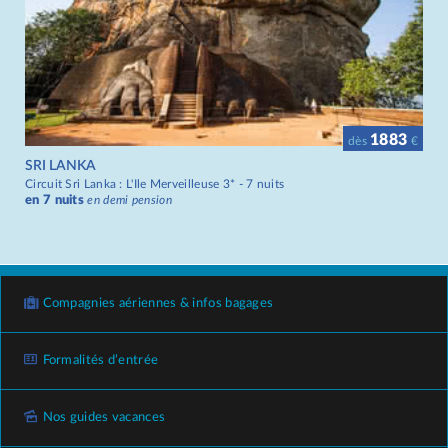
1883
dès
€
SRI LANKA
Circuit Sri Lanka : L'Ile Merveilleuse 3* - 7 nuits
en 7 nuits
en demi pension
Compagnies aériennes & infos bagages
Formalités d’entrée
Nos guides vacances