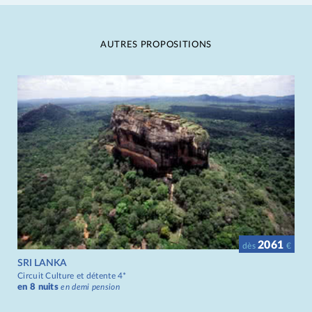
AUTRES PROPOSITIONS
2061
dès
€
SRI LANKA
Circuit Culture et détente 4*
en 8 nuits
en demi pension