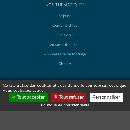
NOS THÉMATIQUES
Séjours
Combiné d’îles
Croisières
Voyages de noces
Anniversaire de Mariage
Circuits
Ce site utilise des cookies et vous donne le contrôle sur ceux que
vous souhaitez activer
RENSEIGNEMENTS
Tout accepter
Tout refuser
Personnaliser
Réservez votre Voyage
Compagnies aériennes
infos bagages
Politique de confidentialité
à partir de 1925
€
Notre charte de qualité
Nos guides vacances